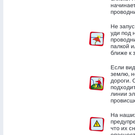
начинает
проводни
Не запус
уди под 
проводни
палкой и
ближе к 
Если ви
землю, н
дороги. 
подходит
линии эл
провисше
На наших
предупр
что их с
опасност