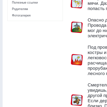
Полезные ссылки
мячи. Да
попасть 
Родителям
Фотогалерея
Опасно д
Провода 
мог до н
электрич
Под про
костры и
легково
расчищаю
прорубаю
лесного 
Смертел
увидишь,
другой п
Если дер
близко. 