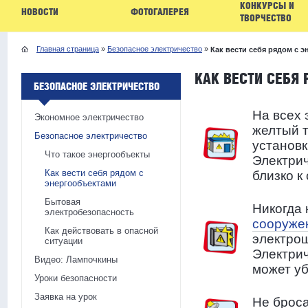
КОНКУРСЫ И
НОВОСТИ
ФОТОГАЛЕРЕЯ
ТВОРЧЕСТВО
Главная страница
»
Безопасное электричество
»
Как вести себя рядом с 
КАК ВЕСТИ СЕБЯ
БЕЗОПАСНОЕ ЭЛЕКТРИЧЕСТВО
На всех 
Экономное электричество
желтый т
Безопасное электричество
установк
Что такое энергообъекты
Электрич
Как вести себя рядом с
близко к
энергообъектами
Бытовая
Никогда 
электробезопасность
сооруже
Как действовать в опасной
электрощ
ситуации
Электрич
Видео: Лампочкины
может уб
Уроки безопасности
Заявка на урок
Не броса