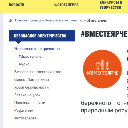
КОНКУРСЫ И
НОВОСТИ
ФОТОГАЛЕРЕЯ
ТВОРЧЕСТВО
Главная страница
»
Экономное электричество
»
#Вместеярче
#ВМЕСТЕЯРЧЕ
БЕЗОПАСНОЕ ЭЛЕКТРИЧЕСТВО
Экономное электричество
#Вместеярче
Аудио
Безопасное электричество
Видео: Лампочкины
Уроки безопасности
Заявка на урок
бережного отн
Полезные ссылки
природным ресу
Родителям
Фотогалерея