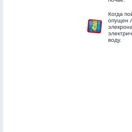
Когда по
опущен л
элекрона
электрич
воду.