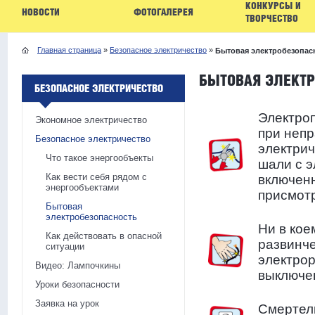
КОНКУРСЫ И
НОВОСТИ
ФОТОГАЛЕРЕЯ
ТВОРЧЕСТВО
Главная страница
»
Безопасное электричество
»
Бытовая электробезопас
БЫТОВАЯ ЭЛЕКТР
БЕЗОПАСНОЕ ЭЛЕКТРИЧЕСТВО
Электро
Экономное электричество
при неп
Безопасное электричество
электрич
Что такое энергообъекты
шали с э
Как вести себя рядом с
включенн
энергообъектами
присмот
Бытовая
электробезопасность
Ни в кое
Как действовать в опасной
развинче
ситуации
электрор
Видео: Лампочкины
выключе
Уроки безопасности
Заявка на урок
Смертель