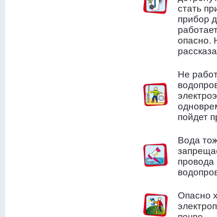
стать пр
прибор д
работает
опасно. 
рассказа
Не работ
водопро
электроэ
одноврем
пойдет п
Вода тож
запрещае
провода 
водопров
Опасно х
электроп
почве.