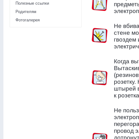
Полезные ссылки
предметы
электроп
Родителям
Фотогалерея
Не вбива
стене мо
гвоздем 
электрич
Когда вы
Вытаскив
(резинов
розетку.
штырей в
к розетка
Не поль
электроп
перегора
провод э
дотронут